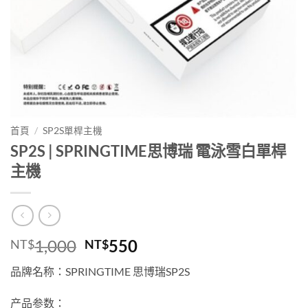
首頁
/
SP2S單桿主機
SP2S | SPRINGTIME思博瑞 電泳雪白單桿
主機
原
目
1,000
550
NT$
NT$
始
前
品牌名称：SPRINGTIME 思博瑞SP2S
價
價
格：
格：
产品参数：