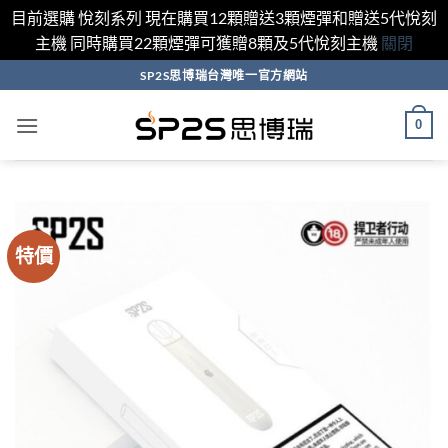
目前選購 悅刻系列 現在購買12顆贈送3顆煙彈和贈送5代悅刻
主機 同時購買22顆煙彈可獲贈8顆及5代悅刻主機
關閉
跳
SP2S思博瑞台灣唯一官方網站
轉
至
0
內
容
特價