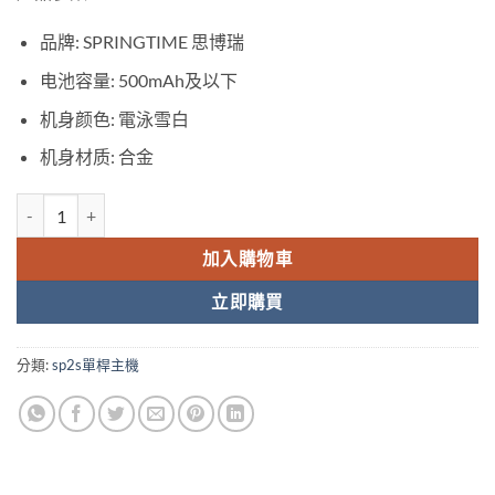
NT$1,000。
NT$550。
品牌: SPRINGTIME 思博瑞
电池容量: 500mAh及以下
机身颜色: 電泳雪白
机身材质: 合金
SP2S | SPRINGTIME思博瑞 電泳雪白單桿主機 數量
加入購物車
立即購買
分類:
sp2s單桿主機