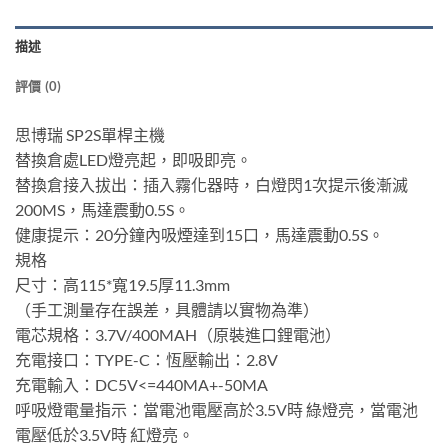
描述
評價 (0)
思博瑞 SP2S單桿主機
替換倉處LED燈亮起，即吸即亮。
替換倉接入拔出：插入霧化器時，白燈閃1次提示後漸滅
200MS，馬達震動0.5S。
健康提示：20分鐘內吸煙達到15口，馬達震動0.5S。
規格
尺寸：高115*寬19.5厚11.3mm
（手工測量存在誤差，具體請以實物為準）
電芯規格：3.7V/400MAH（原裝進口鋰電池）
充電接口：TYPE-C：恆壓輸出：2.8V
充電輸入：DC5V<=440MA+-50MA
呼吸燈電量指示：當電池電壓高於3.5V時 綠燈亮，當電池
電壓低於3.5V時 紅燈亮。