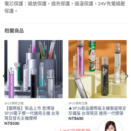
電芯保護：過放保護，過充保護，過溫保護，24V充電過壓
保護。
相關商品
SP2S單桿主機
SP2S單桿主機
【國際版】新品上市 思博瑞
🎄SP2s新品國際版主機聖誕限定
SP2S電子煙一代通用主機 台灣
珍藏版 台灣現貨 通用一代煙彈
現貨發光主機煙桿
NT$
600
NT$
500