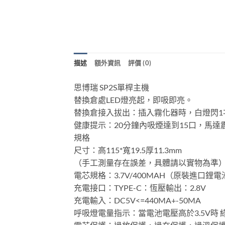
描述
額外資訊
評價 (0)
思博瑞 SP2S單桿主機
替換倉處LED燈亮起，即吸即亮。
替換倉接入拔出：插入霧化器時，白燈閃1次提
健康提示：20分鐘內吸煙達到15口，馬達震動
規格
尺寸：高115*寬19.5厚11.3mm
（手工測量存在誤差，具體請以實物為準
電芯規格：3.7V/400MAH（原裝進口鋰電
充電接口：TYPE-C：恆壓輸出：2.8V
充電輸入：DC5V<=440MA+-50MA
呼吸燈電量指示：當電池電壓高於3.5V時 