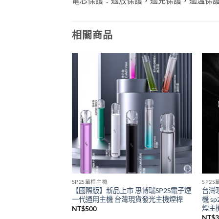
電芯保護：過放保護，過充保護，過溫保護
相關商品
SP2S單桿主機
SP2
際版主機聖誕限定珍藏版
【國際版】新品上市 思博瑞SP2S電子煙
台灣現
煙彈
一代通用主機 台灣現貨發光主機煙桿
機 s
煙主
NT$
500
NT$