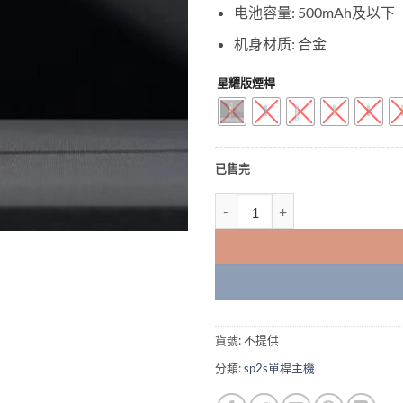
电池容量: 500mAh及以下
机身材质: 合金
星耀版煙桿
已售完
SP2S | SPRINGTIME思博瑞 
貨號:
不提供
分類:
sp2s單桿主機