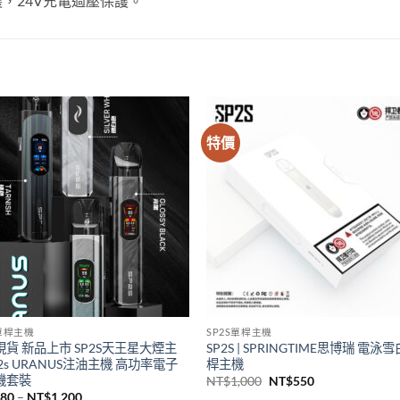
，24V充電過壓保護。
特價
S單桿主機
SP2S單桿主機
貨 新品上市 SP2S天王星大煙主
SP2S | SPRINGTIME思博瑞 電泳
p2s URANUS注油主機 高功率電子
桿主機
機套裝
原
目
NT$
1,000
NT$
550
始
前
價
380
–
NT$
1,200