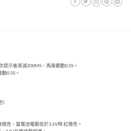
示後漸滅200MS，馬達震動0.5S。
0.5S。
）
池）
綠燈亮，當電池電壓低於3.5V時 紅燈亮。