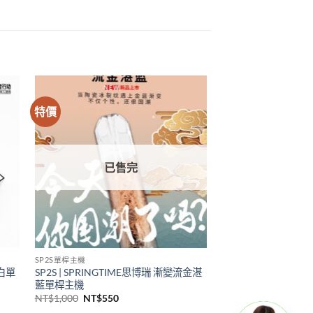
特價
已售完
SP2S單桿主機
雪白單
SP2S | SPRINGTIME思博瑞 漸變流金湛
藍單桿主機
原
目
NT$
1,000
NT$
550
始
前