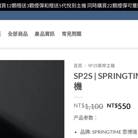
購買12顆贈送3顆煙彈和贈送5代悅刻主機 同時購買22顆煙彈可
頁
全部商品
產品資訊
常見問題
首頁
/
SP2S單桿主機
SP2S | SPRI
機
原
目
1,100
550
NT$
NT$
始
前
产品参数：
價
價
格：
格
品牌: SPRINGTIME 思博瑞
NT$1,1
N