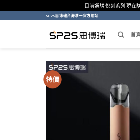
目前選購 悅刻系列 現在
跳
SP2S思博瑞台灣唯一官方網站
轉
至
首
內
容
特價