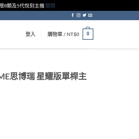
獲贈8顆及5代悅刻主機
關閉
登入
購物車 /
NT$
0
0
NGTIME思博瑞 星耀版單桿主
：
00。
T$550。