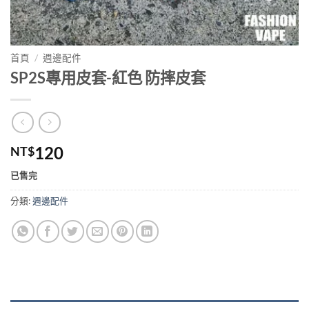
首頁
/
週邊配件
SP2S專用皮套-紅色 防摔皮套
120
NT$
已售完
分類:
週邊配件