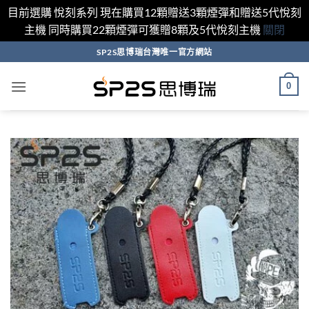
目前選購 悅刻系列 現在購買12顆贈送3顆煙彈和贈送5代悅刻
主機 同時購買22顆煙彈可獲贈8顆及5代悅刻主機
關閉
跳
SP2S思博瑞台灣唯一官方網站
轉
至
0
內
容