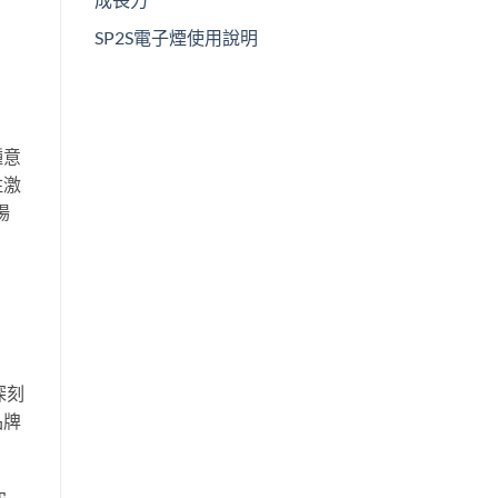
SP2S電子煙使用說明
種意
住激
場
深刻
品牌