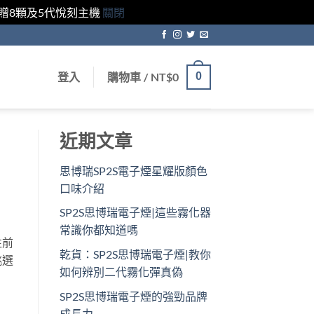
獲贈8顆及5代悅刻主機
關閉
登入
購物車 /
NT$
0
0
近期文章
思博瑞SP2S電子煙星耀版顏色
口味介紹
SP2S思博瑞電子煙|這些霧化器
常識你都知道嗎
往前
乾貨：SP2S思博瑞電子煙|教你
挑選
如何辨別二代霧化彈真偽
SP2S思博瑞電子煙的強勁品牌
成長力