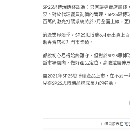
SP2S思博瑞始終認為：只有讓專賣店賺
衷。對於代理竄貨亂價的管理，SP2S思
百萬的激光打碼系統將於7月全面上線，更
適逢業界淡季，SP2S思博瑞6月更出資
助專賣店拉升門市業績。
都說初心易得始終難守，但對於SP2S思
斷市場風向，做好產品定位，高瞻遠矚佈局
自2021年SP2S思博瑞產品上市，在不
見得SP2S思博瑞品牌成長力的強勁。
此條目發表在
電