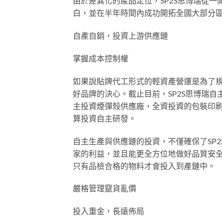
由於差異化的產品定位，SP2S思博瑞從
白，並在半年時間內成功開拓全國大部分
自產自銷，投資上游供應鏈
掌握成本控制權
如果說貼牌代工形式的輕資產營運是為了規
好品牌的決心。截止目前，SP2S思博瑞自
主投資煙彈殼供應廠，全資投資的包裝印刷
算投資自主研發。
自主生產與供應鏈的投資，不僅確保了SP
家的利益，並且能更全方位地做好品質安全
只有品檢合格的物料才會投入到產鏈中。
嚴格管理竄貨亂價
投入重金，長遠佈局