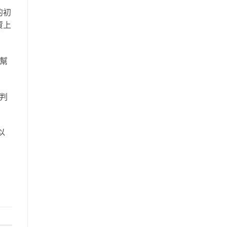
的初
資上
幫
判
以