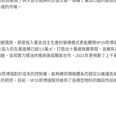
一開始就避開了與大部分品牌的正面交鋒，填補了偏涼口感的產品
區域的市場。
避風險，那麼投入重金自主生產的營運模式更能體現SP2S思博
主投入的生產面積已超1.5萬㎡，打造出十萬級無塵車間，並擁有
廠，並與實力煙油供應商達成獨家合作，2021年更規劃了上千
2S思博瑞對於成本的控制權，能夠確保價格體系的穩定以維護各
的把控。目前，SP2S思博瑞堅持做到了各類型物料的階段性送