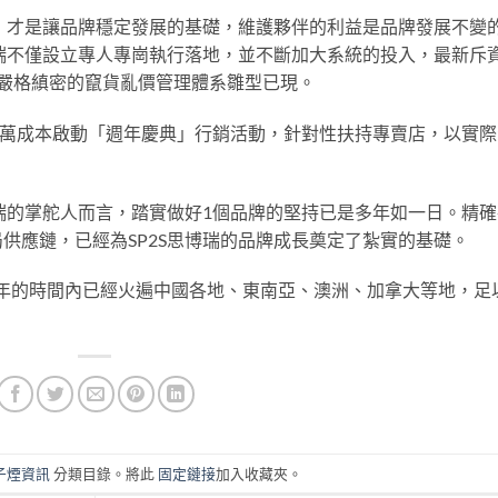
錢，才是讓品牌穩定發展的基礎，維護夥伴的利益是品牌發展不變
博瑞不僅設立專人專崗執行落地，並不斷加大系統的投入，最新斥
嚴格縝密的竄貨亂價管理體系雛型已現。
上百萬成本啟動「週年慶典」行銷活動，針對性扶持專賣店，以實際
博瑞的掌舵人而言，踏實做好1個品牌的堅持已是多年如一日。精確
供應鏈，已經為SP2S思博瑞的品牌成長奠定了紮實的基礎。
到一年的時間內已經火遍中國各地、東南亞、澳洲、加拿大等地，足
子煙資訊
分類目錄。將此
固定鏈接
加入收藏夾。