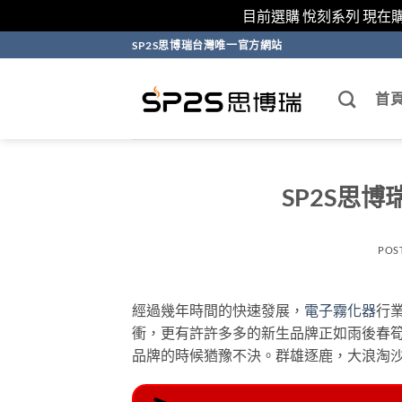
目前選購 悅刻系列 現在
跳
SP2S思博瑞台灣唯一官方網站
轉
至
首
內
容
SP2S思
POS
經過幾年時間的快速發展，
電子霧化器
行
衝，更有許許多多的新生品牌​​正如雨後
品牌的時候猶豫不決。群雄逐鹿，大浪淘