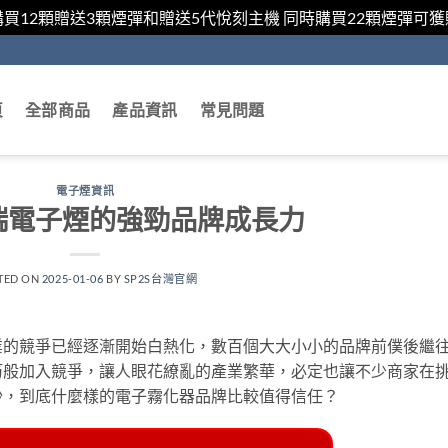
購買12顆贈送3顆煙彈和贈送5代悅刻主機 同時購買22顆煙彈可
頁
全部商品
產品資訊
常見問題
電子煙資訊
博瑞電子煙的強勁品牌成長力
TED ON
2025-01-06
BY
SP2S台灣官網
業的競爭已經逐漸開始白熱化，數百個大大小小的品牌前僕後繼
春筍般加入競爭，讓人眼花繚亂的產業繁華，必定也讓不少商家在
沙，到底什麼樣的電子霧化器品牌比較值得信任？