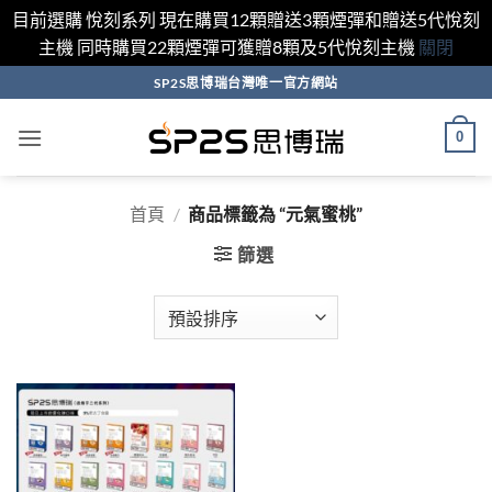
目前選購 悅刻系列 現在購買12顆贈送3顆煙彈和贈送5代悅刻
主機 同時購買22顆煙彈可獲贈8顆及5代悅刻主機
關閉
跳
SP2S思博瑞台灣唯一官方網站
轉
至
0
內
容
首頁
/
商品標籤為 “元氣蜜桃”
篩選