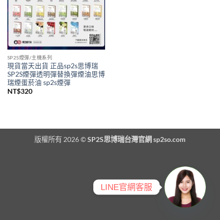
SP2S煙彈/主機系列
現貨當天出貨 正品sp2s思博瑞
SP2S煙彈透明彈替換彈煙油思博
瑞煙蛋菸油 sp2s煙彈
NT$
320
版權所有 2026 ©
SP2S思博瑞台灣官網 sp2so.com
LINE官網客服